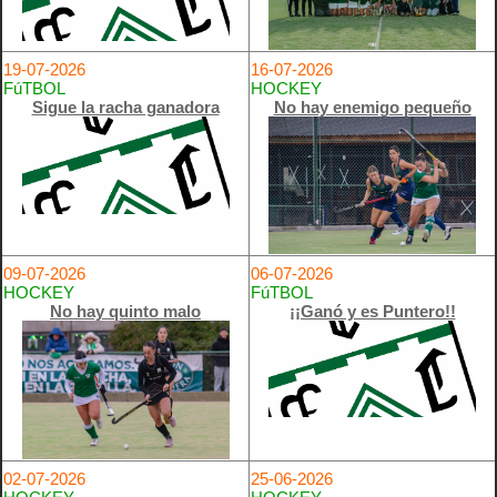
19-07-2026
16-07-2026
FúTBOL
HOCKEY
Sigue la racha ganadora
No hay enemigo pequeño
09-07-2026
06-07-2026
HOCKEY
FúTBOL
No hay quinto malo
¡¡Ganó y es Puntero!!
02-07-2026
25-06-2026