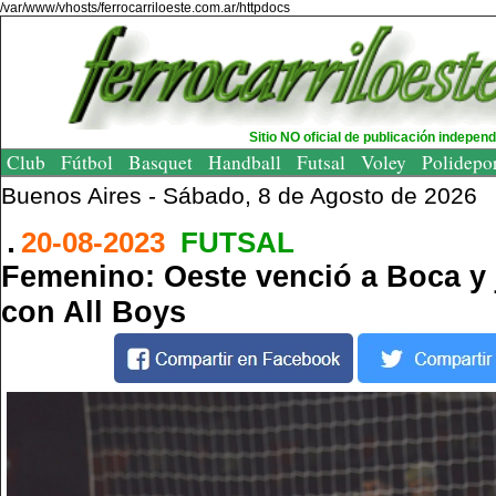
/var/www/vhosts/ferrocarriloeste.com.ar/httpdocs
Sitio NO oficial de publicación indepen
Club
Fútbol
Basquet
Handball
Futsal
Voley
Polidepo
Buenos Aires -
Sábado, 8 de Agosto de 2026
20-08-2023
FUTSAL
Femenino: Oeste venció a Boca y j
con All Boys