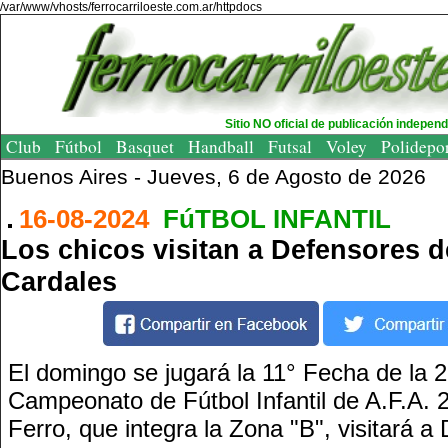
/var/www/vhosts/ferrocarriloeste.com.ar/httpdocs
Sitio NO oficial de publicación indepen
Club
Fútbol
Basquet
Handball
Futsal
Voley
Polidepo
Buenos Aires -
Jueves, 6 de Agosto de 2026
16-08-2024
FúTBOL INFANTIL
Los chicos visitan a Defensores 
Cardales
El domingo se jugará la 11° Fecha de la 
Campeonato de Fútbol Infantil de A.F.A. 
Ferro, que integra la Zona "B", visitará a