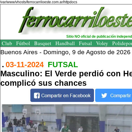
/var/www/vhosts/ferrocarriloeste.com.ar/httpdocs
Sitio NO oficial de publicación indepen
Club
Fútbol
Basquet
Handball
Futsal
Voley
Polidepo
Buenos Aires -
Domingo, 9 de Agosto de 2026
03-11-2024
FUTSAL
Masculino: El Verde perdió con H
complicó sus chances