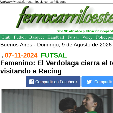
/var/www/vhosts/ferrocarriloeste.com.ar/httpdocs
Sitio NO oficial de publicación indepen
Club
Fútbol
Basquet
Handball
Futsal
Voley
Polidepo
Buenos Aires -
Domingo, 9 de Agosto de 2026
07-11-2024
FUTSAL
Femenino: El Verdolaga cierra el 
visitando a Racing