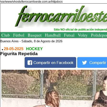
/var/www/vhosts/ferrocarriloeste.com.ar/httpdocs
Sitio NO oficial de publicación indepen
Club
Fútbol
Basquet
Handball
Futsal
Voley
Polidepo
Buenos Aires -
Sábado, 8 de Agosto de 2026
29-05-2025
HOCKEY
Figurita Repetida