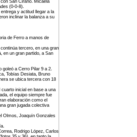
 1 con San Cirano. Micaela
des (0-0-8).
ntrega y actitud llegar a la
ron inclinar la balanza a su
toria de Ferro a manos de
continúa tercero, en una gran
 en un gran partido, a San
 goleó a Cerro Pilar 9 a 2.
ca, Tobías Desiata, Bruno
nera se ubica tercera con 18
 cuarto inicial en base a una
cada, el equipo siempre fue
gran elaboración como el
na gran jugada colectiva
fael Olmos, Joaquín Gonzales
ía.
Correa, Rodrigo López, Carlos
otos 35 y 36), en tanto la