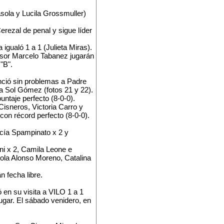
sola y Lucila Grossmuller)
erezal de penal y sigue líder
igualó 1 a 1 (Julieta Miras).
fesor Marcelo Tabanez jugarán
 "B".
nció sin problemas a Padre
ía Sol Gómez (fotos 21 y 22).
untaje perfecto (8-0-0).
Cisneros, Victoria Carro y
con récord perfecto (8-0-0).
ucía Spampinato x 2 y
ni x 2, Camila Leone e
(Lola Alonso Moreno, Catalina
n fecha libre.
 en su visita a VILO 1 a 1
ugar. El sábado venidero, en