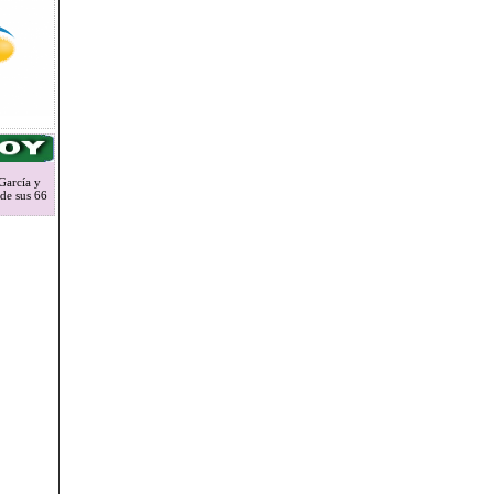
García y
 de sus 66