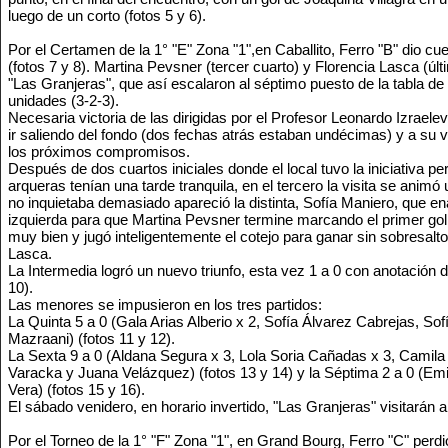
luego de un corto (fotos 5 y 6).
Por el Certamen de la 1° "E" Zona "1",en Caballito, Ferro "B" dio cue
(fotos 7 y 8). Martina Pevsner (tercer cuarto) y Florencia Lasca (ú
"Las Granjeras", que así escalaron al séptimo puesto de la tabla d
unidades (3-2-3).
Necesaria victoria de las dirigidas por el Profesor Leonardo Izraele
ir saliendo del fondo (dos fechas atrás estaban undécimas) y a su
los próximos compromisos.
Después de dos cuartos iniciales donde el local tuvo la iniciativa 
arqueras tenían una tarde tranquila, en el tercero la visita se ani
no inquietaba demasiado apareció la distinta, Sofía Maniero, que e
izquierda para que Martina Pevsner termine marcando el primer gol
muy bien y jugó inteligentemente el cotejo para ganar sin sobresalt
Lasca.
La Intermedia logró un nuevo triunfo, esta vez 1 a 0 con anotación d
10).
Las menores se impusieron en los tres partidos:
La Quinta 5 a 0 (Gala Arias Alberio x 2, Sofía Álvarez Cabrejas, So
Mazraani) (fotos 11 y 12).
La Sexta 9 a 0 (Aldana Segura x 3, Lola Soria Cañadas x 3, Camil
Varacka y Juana Velázquez) (fotos 13 y 14) y la Séptima 2 a 0 (Emi
Vera) (fotos 15 y 16).
El sábado venidero, en horario invertido, "Las Granjeras" visitarán 
Por el Torneo de la 1° "F" Zona "1", en Grand Bourg, Ferro "C" perd