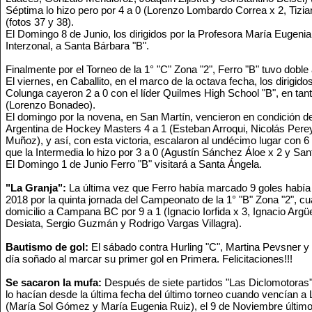
Séptima lo hizo pero por 4 a 0 (Lorenzo Lombardo Correa x 2, Tizia
(fotos 37 y 38).
El Domingo 8 de Junio, los dirigidos por la Profesora María Eugenia 
Interzonal, a Santa Bárbara "B".
Finalmente por el Torneo de la 1° "C" Zona "2", Ferro "B" tuvo doble
El viernes, en Caballito, en el marco de la octava fecha, los dirigid
Colunga cayeron 2 a 0 con el líder Quilmes High School "B", en tanto
(Lorenzo Bonadeo).
El domingo por la novena, en San Martín, vencieron en condición de 
Argentina de Hockey Masters 4 a 1 (Esteban Arroqui, Nicolás Per
Muñoz), y así, con esta victoria, escalaron al undécimo lugar con 6
que la Intermedia lo hizo por 3 a 0 (Agustín Sánchez Áloe x 2 y San
El Domingo 1 de Junio Ferro "B" visitará a Santa Ángela.
"La Granja":
La última vez que Ferro había marcado 9 goles había
2018 por la quinta jornada del Campeonato de la 1° "B" Zona "2", c
domicilio a Campana BC por 9 a 1 (Ignacio Iorfida x 3, Ignacio Argüel
Desiata, Sergio Guzmán y Rodrigo Vargas Villagra).
Bautismo de gol:
El sábado contra Hurling "C", Martina Pevsner y 
día soñado al marcar su primer gol en Primera. Felicitaciones!!!
Se sacaron la mufa:
Después de siete partidos "Las Diclomotoras" 
lo hacían desde la última fecha del último torneo cuando vencían a 
(María Sol Gómez y María Eugenia Ruiz), el 9 de Noviembre último