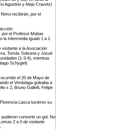
no Agostino y Alejo Cravetz)
Nimo recibirán, por el
 acción:
os por el Profesor Matías
 la Intermedia igualó 1 a 1
visitante a la Asociación
eyra, Tomás Solsona y Josué
 unidades (1-3-4), mientras
tiago Schygiel)
 ocurrido el 20 de Mayo de
uando el Verdolaga goleaba a
lo x 2, Bruno Gallelli, Felipe
Florencia Lasca tuvieron su
pudieron convertir un gol. No
Lomas 2 a 0 de visitante
.