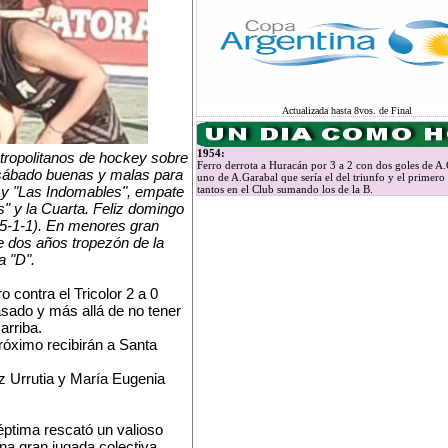
Actualizada hasta 8vos. de Final
1954:
tropolitanos de hockey sobre
Ferro derrota a Huracán por 3 a 2 con dos goles de A.
 sábado buenas y malas para
uno de A.Garabal que sería el del triunfo y el primero
" y "Las Indomables", empate
tantos en el Club sumando los de la B.
" y la Cuarta. Feliz domingo
 (5-1-1). En menores gran
e dos años tropezón de la
a "D".
 contra el Tricolor 2 a 0
pasado y más allá de no tener
arriba.
róximo recibirán a Santa
z Urrutia y María Eugenia
Séptima rescató un valioso
una gran jugada colectiva