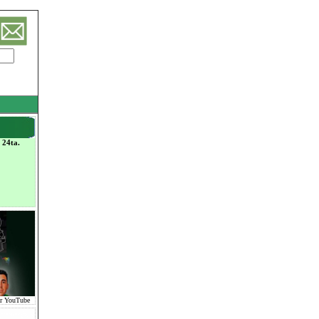
 24ta.
or YouTube