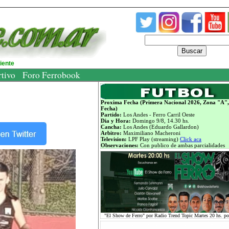
Buscar
diente
rtivo
Foro Ferrobook
Proxima Fecha (Primera Nacional 2026, Zona "A",
Fecha)
Partido:
Los Andes - Ferro Carril Oeste
Dia y Hora:
Domingo 9/8, 14.30 hs.
Cancha:
Los Andes (Eduardo Gallardon)
Arbitro:
Maximiliano Macheroni
Television:
LPF Play (streaming)
Click aca
Observaciones:
Con publico de ambas parcialidades
"El Show de Ferro" por Radio Trend Topic Martes 20 hs. p