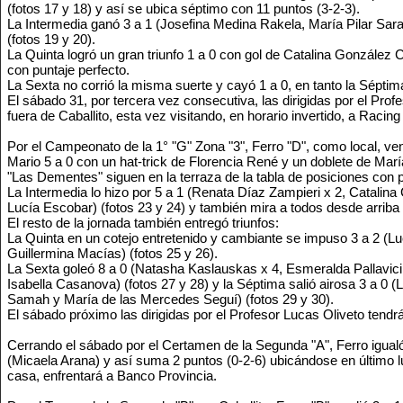
(fotos 17 y 18) y así se ubica séptimo con 11 puntos (3-2-3).
La Intermedia ganó 3 a 1 (Josefina Medina Rakela, María Pilar Sara
(fotos 19 y 20).
La Quinta logró un gran triunfo 1 a 0 con gol de Catalina González C
con puntaje perfecto.
La Sexta no corrió la misma suerte y cayó 1 a 0, en tanto la Séptima 
El sábado 31, por tercera vez consecutiva, las dirigidas por el Pro
fuera de Caballito, esta vez visitando, en horario invertido, a Racing
Por el Campeonato de la 1° "G" Zona "3", Ferro "D", como local, ve
Mario 5 a 0 con un hat-trick de Florencia René y un doblete de Mar
"Las Dementes" siguen en la terraza de la tabla de posiciones con p
La Intermedia lo hizo por 5 a 1 (Renata Díaz Zampieri x 2, Catalina 
Lucía Escobar) (fotos 23 y 24) y también mira a todos desde arriba 
El resto de la jornada también entregó triunfos:
La Quinta en un cotejo entretenido y cambiante se impuso 3 a 2 (L
Guillermina Macías) (fotos 25 y 26).
La Sexta goleó 8 a 0 (Natasha Kaslauskas x 4, Esmeralda Pallavici
Isabella Casanova) (fotos 27 y 28) y la Séptima salió airosa 3 a 0 
Samah y María de las Mercedes Seguí) (fotos 29 y 30).
El sábado próximo las dirigidas por el Profesor Lucas Oliveto tendrá
Cerrando el sábado por el Certamen de la Segunda "A", Ferro igualó
(Micaela Arana) y así suma 2 puntos (0-2-6) ubicándose en último l
casa, enfrentará a Banco Provincia.