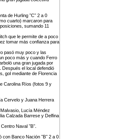
nta de Hurling "C" 2 a 0
ltimo cuarto) marcaron para
e posiciones, sumando 11
vitch que le permite de a poco
 vez tomar más confianza para
pero pasó muy poco y las
mó un poco más y cuando Ferro
narboló una gran jugada por
. Después el local defendió
os, gol mediante de Florencia
e Carolina Ríos (fotos 9 y
fía Cervelo y Juana Herrera
a Malvasio, Lucía Méndez
lia Calzada Barrese y Delfina
a Centro Naval "B".
ió con Banco Nación "B" 2 a 0