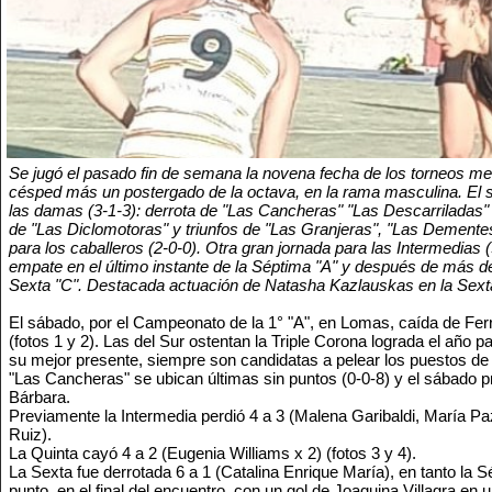
Se jugó el pasado fin de semana la novena fecha de los torneos me
césped más un postergado de la octava, en la rama masculina. El
las damas (3-1-3): derrota de "Las Cancheras" "Las Descarriladas
de "Las Diclomotoras" y triunfos de "Las Granjeras", "Las Dementes
para los caballeros (2-0-0). Otra gran jornada para las Intermedias
empate en el último instante de la Séptima "A" y después de más d
Sexta "C". Destacada actuación de Natasha Kazlauskas en la Sext
El sábado, por el Campeonato de la 1° "A", en Lomas, caída de Ferro
(fotos 1 y 2). Las del Sur ostentan la Triple Corona lograda el año 
su mejor presente, siempre son candidatas a pelear los puestos de 
"Las Cancheras" se ubican últimas sin puntos (0-0-8) y el sábado p
Bárbara.
Previamente la Intermedia perdió 4 a 3 (Malena Garibaldi, María Pa
Ruiz).
La Quinta cayó 4 a 2 (Eugenia Williams x 2) (fotos 3 y 4).
La Sexta fue derrotada 6 a 1 (Catalina Enrique María), en tanto la 
punto, en el final del encuentro, con un gol de Joaquina Villagra en 