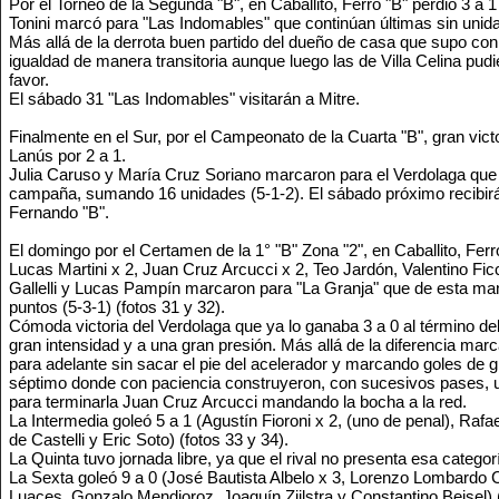
Por el Torneo de la Segunda "B", en Caballito, Ferro "B" perdió 3 a
Tonini marcó para "Las Indomables" que continúan últimas sin unida
Más allá de la derrota buen partido del dueño de casa que supo con e
igualdad de manera transitoria aunque luego las de Villa Celina pudie
favor.
El sábado 31 "Las Indomables" visitarán a Mitre.
Finalmente en el Sur, por el Campeonato de la Cuarta "B", gran vic
Lanús por 2 a 1.
Julia Caruso y María Cruz Soriano marcaron para el Verdolaga que 
campaña, sumando 16 unidades (5-1-2). El sábado próximo recibirá,
Fernando "B".
El domingo por el Certamen de la 1° "B" Zona "2", en Caballito, Ferro
Lucas Martini x 2, Juan Cruz Arcucci x 2, Teo Jardón, Valentino Fic
Gallelli y Lucas Pampín marcaron para "La Granja" que de esta ma
puntos (5-3-1) (fotos 31 y 32).
Cómoda victoria del Verdolaga que ya lo ganaba 3 a 0 al término del
gran intensidad y a una gran presión. Más allá de la diferencia mar
para adelante sin sacar el pie del acelerador y marcando goles de 
séptimo donde con paciencia construyeron, con sucesivos pases, u
para terminarla Juan Cruz Arcucci mandando la bocha a la red.
La Intermedia goleó 5 a 1 (Agustín Fioroni x 2, (uno de penal), Ra
de Castelli y Eric Soto) (fotos 33 y 34).
La Quinta tuvo jornada libre, ya que el rival no presenta esa categor
La Sexta goleó 9 a 0 (José Bautista Albelo x 3, Lorenzo Lombardo 
Luaces, Gonzalo Mendioroz, Joaquín Zijlstra y Constantino Beisel) (f