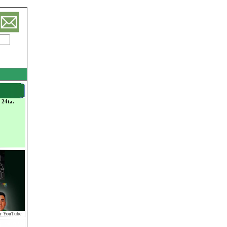
 24ta.
or YouTube