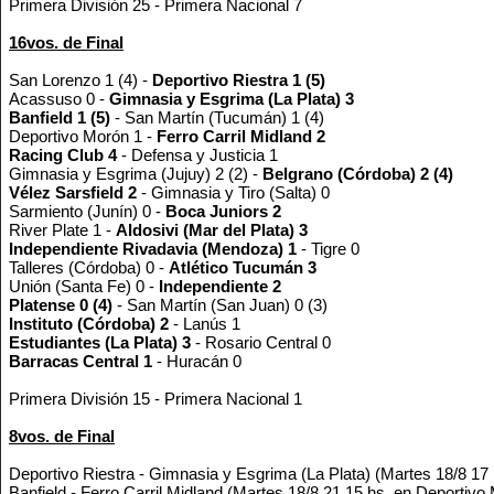
Primera División 25 - Primera Nacional 7
16vos. de Final
San Lorenzo 1 (4) -
Deportivo Riestra 1 (5)
Acassuso 0 -
Gimnasia y Esgrima (La Plata) 3
Banfield 1 (5)
- San Martín (Tucumán) 1 (4)
Deportivo Morón 1 -
Ferro Carril Midland 2
Racing Club 4
- Defensa y Justicia 1
Gimnasia y Esgrima (Jujuy) 2 (2) -
Belgrano (Córdoba) 2 (4)
Vélez Sarsfield 2
- Gimnasia y Tiro (Salta) 0
Sarmiento (Junín) 0 -
Boca Juniors 2
River Plate 1 -
Aldosivi (Mar del Plata) 3
Independiente Rivadavia (Mendoza) 1
- Tigre 0
Talleres (Córdoba) 0 -
Atlético Tucumán 3
Unión (Santa Fe) 0 -
Independiente 2
Platense 0 (4)
- San Martín (San Juan) 0 (3)
Instituto (Córdoba) 2
- Lanús 1
Estudiantes (La Plata) 3
- Rosario Central 0
Barracas Central 1
- Huracán 0
Primera División 15 - Primera Nacional 1
8vos. de Final
Deportivo Riestra - Gimnasia y Esgrima (La Plata) (Martes 18/8 17 
Banfield - Ferro Carril Midland (Martes 18/8 21.15 hs. en Deportivo