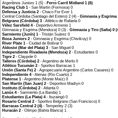
Argentinos Juniors 1 (5) -
Ferro Carril Midland 1 (6)
Racing Club 1
- San Martín (Formosa) 0
Defensa y Justicia 2
- Chaco For Ever 1
Central Córdoba (Santiago del Estero) 2 (4) -
Gimnasia y Esgrima (
Belgrano (Córdoba) 3
- Atlético de Rafaela 0
Vélez Sarsfield 4
- Deportivo Armenio 1
Gimnasia y Esgrima (Mendoza) 0 (3) -
Gimnasia y Tiro (Salta) 0 (
Sarmiento (Junín) 1
- Tristán Suárez 0
Boca Juniors 2
- Gimnasia y Esgrima (Chivilcoy) 0
River Plate 1
- Ciudad de Bolívar 0
Aldosivi (Mar del Plata) 3
- San Miguel 0
Independiente Rivadavia (Mendoza) 2
- Estudiantes 0
Tigre 2
- Claypole 0
Talleres (Córdoba) 2
- Argentino de Merlo 0
Atlético Tucumán 2
- Sportivo Barracas 1
Unión (Santa Fe) 2
- Agropecuario Argentino (Carlos Casares) 0
Independiente 4
- Atenas (Río Cuarto) 2
Platense 1
- Argentino (Monte Maíz) 0
San Martín (San Juan) 2
- Deportivo Madryn 0
Instituto (Córdoba) 2
- Atlanta 0
Lanús 4
- Sarmiento (La Banda) 1
Estudiantes (La Plata) 4
- Ituzaingó 0
Rosario Central 2
- Sportivo Belgrano (San Francisco) 0
Barracas Central 2 (4)
- Temperley 2 (3)
Huracán 2
- Olimpo (Bahía Blanca) 1