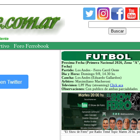
Buscar
diente
rtivo
Foro Ferrobook
Proxima Fecha (Primera Nacional 2026, Zona "A",
Fecha)
Partido:
Los Andes - Ferro Carril Oeste
Dia y Hora:
Domingo 9/8, 14.30 hs.
Cancha:
Los Andes (Eduardo Gallardon)
Arbitro:
Maximiliano Macheroni
Television:
LPF Play (streaming)
Click aca
Observaciones:
Con publico de ambas parcialidades
"El Show de Ferro" por Radio Trend Topic Martes 20 hs. p