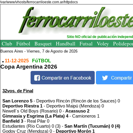
/var/www/vhosts/ferrocarriloeste.com.ar/httpdocs
Sitio NO oficial de publicación indepen
Club
Fútbol
Basquet
Handball
Futsal
Voley
Polidepo
Buenos Aires -
Viernes, 7 de Agosto de 2026
11-12-2025
FúTBOL
Copa Argentina 2026
32vos. de Final
San Lorenzo 5
- Deportivo Rincón (Rincón de los Sauces) 0
Deportivo Riestra 1
- Deportivo Maipú (Mendoza) 0
Newell´s Old Boys (Rosario) 0 -
Acassuso 2
Gimnasia y Esgrima (La Plata) 4
- Camioneros 1
Banfield 3
- Real Pilar 0
Estudiantes (Río Cuarto) 0 (3) -
San Martín (Tucumán) 0 (4)
Godoy Cruz (Mendoza) 0 -
Deportivo Morón 1