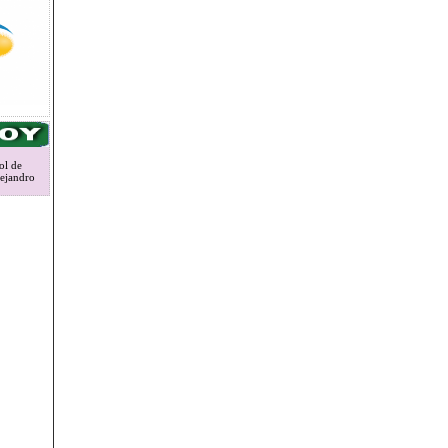
ol de
lejandro