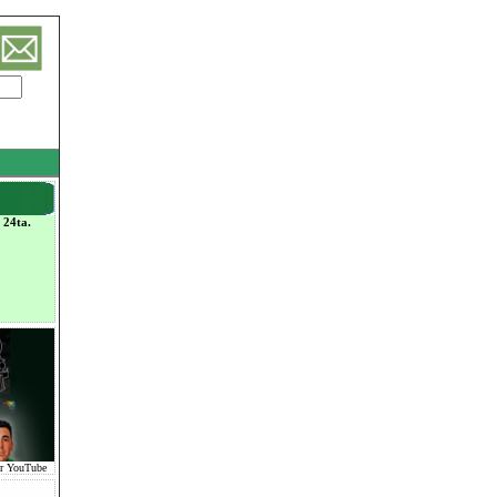
 24ta.
or YouTube