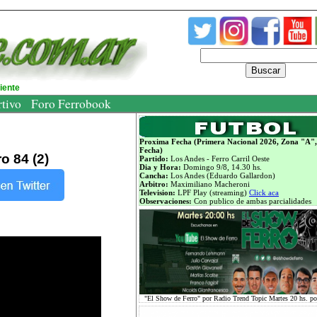
Buscar
diente
rtivo
Foro Ferrobook
Proxima Fecha (Primera Nacional 2026, Zona "A",
Fecha)
o 84 (2)
Partido:
Los Andes - Ferro Carril Oeste
Dia y Hora:
Domingo 9/8, 14.30 hs.
Cancha:
Los Andes (Eduardo Gallardon)
Arbitro:
Maximiliano Macheroni
Television:
LPF Play (streaming)
Click aca
Observaciones:
Con publico de ambas parcialidades
"El Show de Ferro" por Radio Trend Topic Martes 20 hs. p