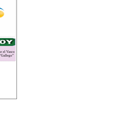
e el Vasco
 “Gallego”