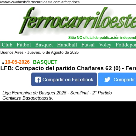
/var/www/vhosts/ferrocarriloeste.com.ar/httpdocs
Sitio NO oficial de publicación indepen
Club
Fútbol
Basquet
Handball
Futsal
Voley
Polidepo
Buenos Aires -
Jueves, 6 de Agosto de 2026
10-05-2026
BASQUET
LFB: Compacto del partido Chañares 62 (0) - Ferr
Liga Femenina de Basquet 2026 - Semifinal - 2° Partido
Gentileza Basquetpasstv.