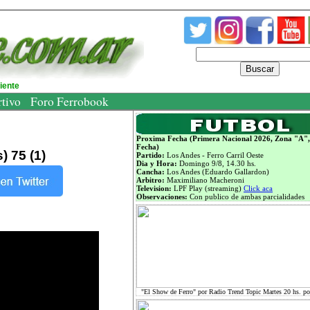
Buscar
diente
rtivo
Foro Ferrobook
Proxima Fecha (Primera Nacional 2026, Zona "A",
Fecha)
) 75 (1)
Partido:
Los Andes - Ferro Carril Oeste
Dia y Hora:
Domingo 9/8, 14.30 hs.
Cancha:
Los Andes (Eduardo Gallardon)
Arbitro:
Maximiliano Macheroni
Television:
LPF Play (streaming)
Click aca
Observaciones:
Con publico de ambas parcialidades
"El Show de Ferro" por Radio Trend Topic Martes 20 hs. p