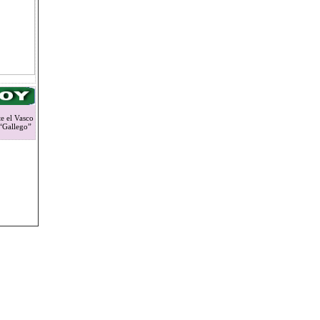
e el Vasco
 “Gallego”