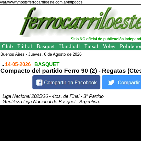
/var/www/vhosts/ferrocarriloeste.com.ar/httpdocs
Sitio NO oficial de publicación indepen
Club
Fútbol
Basquet
Handball
Futsal
Voley
Polidepo
Buenos Aires -
Jueves, 6 de Agosto de 2026
14-05-2026
BASQUET
Compacto del partido Ferro 90 (2) - Regatas (Ctes
Liga Nacional 2025/26 - 4tos. de Final - 3° Partido
Gentileza Liga Nacional de Básquet - Argentina.