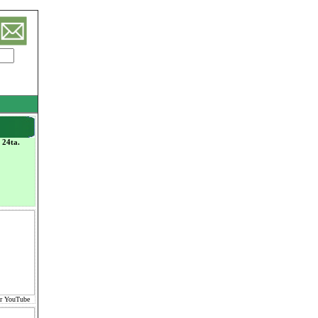
 24ta.
or YouTube