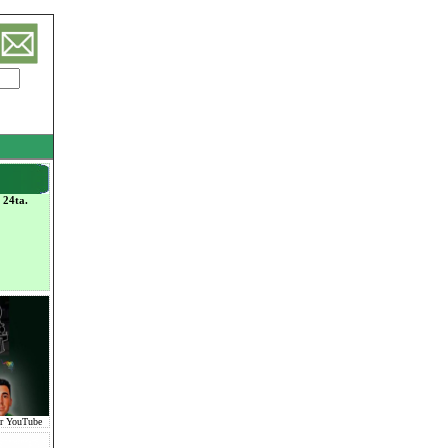
 24ta.
or YouTube