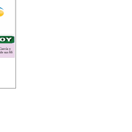
García y
 de sus 66