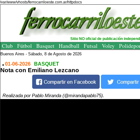
/var/www/vhosts/ferrocarriloeste.com.ar/httpdocs
Sitio NO oficial de publicación indepen
Club
Fútbol
Basquet
Handball
Futsal
Voley
Polidepo
Buenos Aires -
Sábado, 8 de Agosto de 2026
01-06-2026
BASQUET
Nota con Emiliano Lezcano
Realizada por Pablo Miranda (@mirandapablo75).