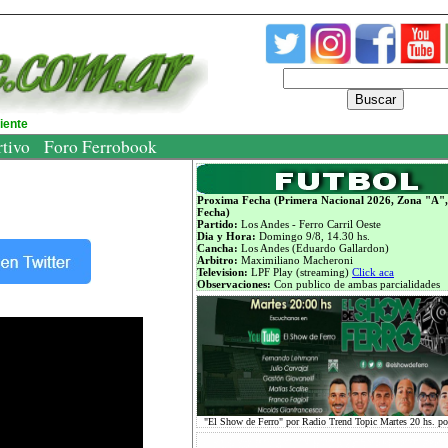
Buscar
diente
rtivo
Foro Ferrobook
Proxima Fecha (Primera Nacional 2026, Zona "A",
Fecha)
Partido:
Los Andes - Ferro Carril Oeste
Dia y Hora:
Domingo 9/8, 14.30 hs.
Cancha:
Los Andes (Eduardo Gallardon)
Arbitro:
Maximiliano Macheroni
Television:
LPF Play (streaming)
Click aca
Observaciones:
Con publico de ambas parcialidades
"El Show de Ferro" por Radio Trend Topic Martes 20 hs. p