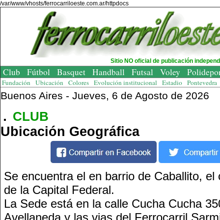
/var/www/vhosts/ferrocarriloeste.com.ar/httpdocs
Sitio NO oficial de publicación indepen
Club
Fútbol
Basquet
Handball
Futsal
Voley
Polidepo
Fundación
Ubicación
Colores
Evolución institucional
Estadio
Pontevedra
Buenos Aires -
Jueves, 6 de Agosto de 2026
CLUB
Ubicación Geográfica
Se encuentra el en barrio de Caballito, el
de la Capital Federal.
La Sede está en la calle Cucha Cucha 35
Avellaneda y las vias del Ferrocarril Sarm