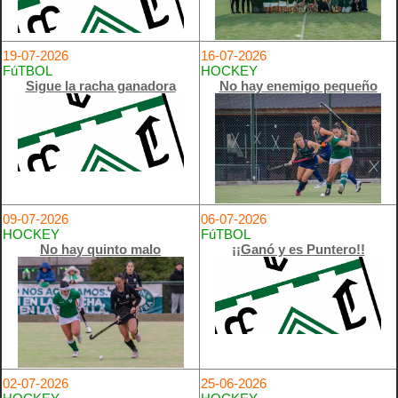
19-07-2026
16-07-2026
FúTBOL
HOCKEY
Sigue la racha ganadora
No hay enemigo pequeño
09-07-2026
06-07-2026
HOCKEY
FúTBOL
No hay quinto malo
¡¡Ganó y es Puntero!!
02-07-2026
25-06-2026